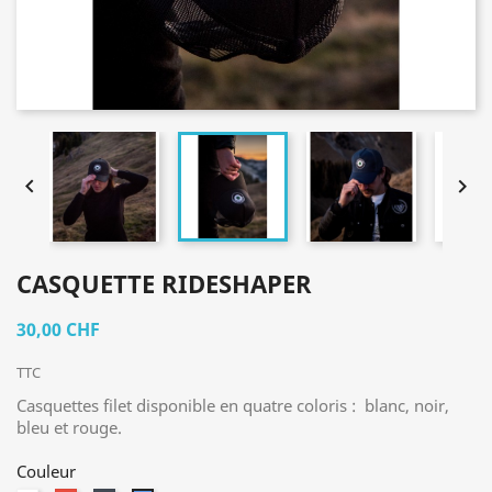


CASQUETTE RIDESHAPER
30,00 CHF
TTC
Casquettes filet disponible en quatre coloris : blanc, noir,
bleu et rouge.
Couleur