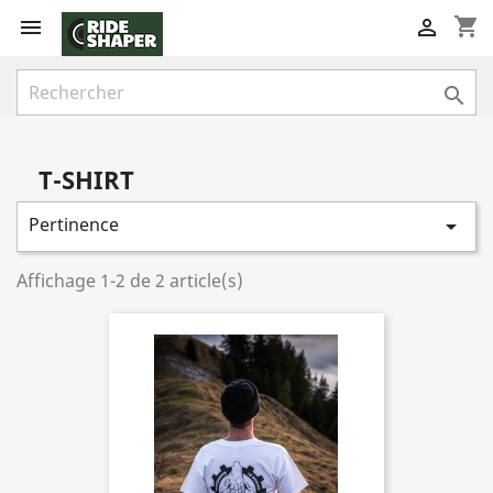
shopping_cart



T-SHIRT
Pertinence

Affichage 1-2 de 2 article(s)