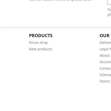
Y
pl
PRODUCTS
OUR
Prices drop
Delive
New products
Legal 
About 
Secur
Contac
Sitem
Stores