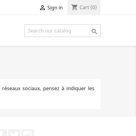
shopping_cart

Cart
(0)
Sign in

ux réseaux sociaux, pensez à indiquer les
Facebook
Twitter
Instagram