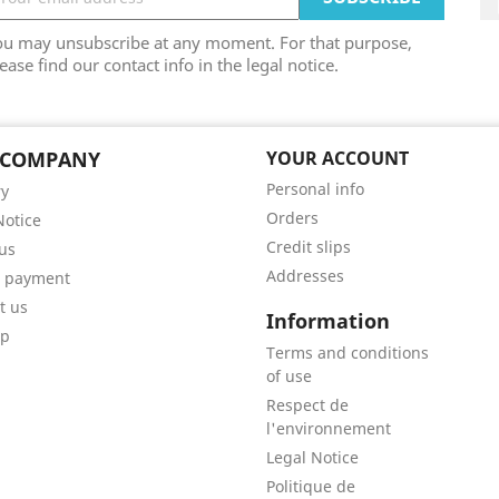
ou may unsubscribe at any moment. For that purpose,
ease find our contact info in the legal notice.
 COMPANY
YOUR ACCOUNT
Personal info
ry
Orders
Notice
Credit slips
us
Addresses
e payment
t us
Information
ap
Terms and conditions
of use
Respect de
l'environnement
Legal Notice
Politique de